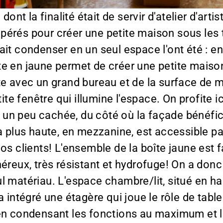
t la finalité était de servir d'atelier d'artiste
érés pour créer une petite maison sous les to
ait condenser en un seul espace l'ont été : e
te en jaune permet de créer une petite maiso
tiste avec un grand bureau et de la surface de
tite fenêtre qui illumine l'espace. On profite 
ée, un peu cachée, du côté où la façade bénéf
la plus haute, en mezzanine, est accessible p
nos clients! L'ensemble de la boîte jaune es
reux, très résistant et hydrofuge! On a donc p
l matériau. L'espace chambre/lit, situé en h
a intégré une étagère qui joue le rôle de tabl
 en condensant les fonctions au maximum et l