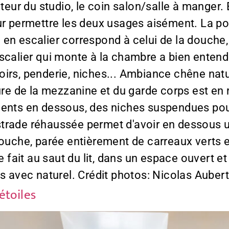
uteur du studio, le coin salon/salle à manger.
ur permettre les deux usages aisément. La por
 en escalier correspond à celui de la douche
'escalier qui monte à la chambre a bien ent
irs, penderie, niches... Ambiance chêne natur
ture de la mezzanine et du garde corps est en
ments en dessous, des niches suspendues pour
 estrade réhaussée permet d'avoir en dessous u
ouche, parée entièrement de carreaux verts et
se fait au saut du lit, dans un espace ouvert
es avec naturel. Crédit photos: Nicolas Aube
étoiles