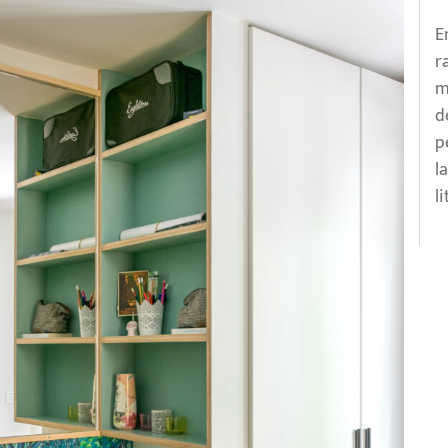
E
r
m
d
p
l
l