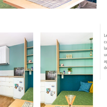
L
c
l
u
a
d