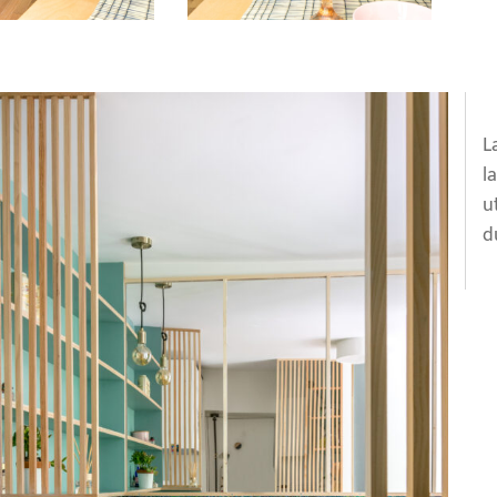
L
l
u
d