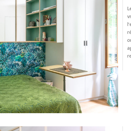
L
v
l
r
o
a
r