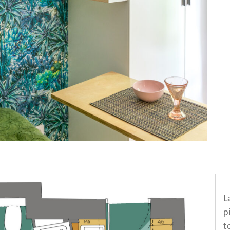
L
p
t