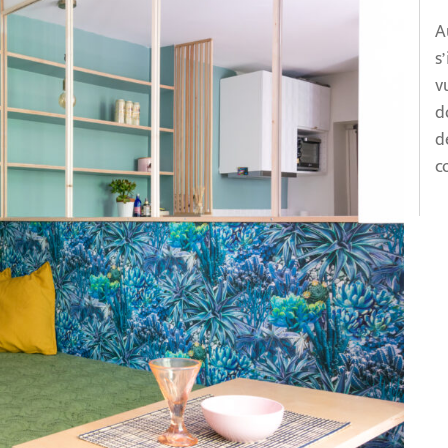
A
s
v
d
d
c