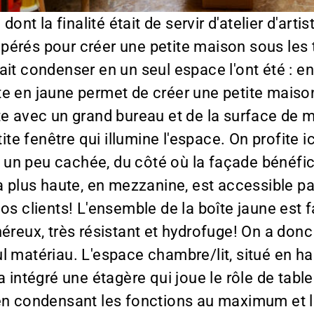
t la finalité était de servir d'atelier d'artiste
érés pour créer une petite maison sous les to
ait condenser en un seul espace l'ont été : e
te en jaune permet de créer une petite maiso
tiste avec un grand bureau et de la surface de
tite fenêtre qui illumine l'espace. On profite 
ée, un peu cachée, du côté où la façade bénéf
la plus haute, en mezzanine, est accessible p
nos clients! L'ensemble de la boîte jaune es
reux, très résistant et hydrofuge! On a donc p
l matériau. L'espace chambre/lit, situé en h
a intégré une étagère qui joue le rôle de tabl
 en condensant les fonctions au maximum et l