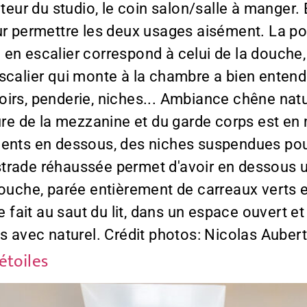
uteur du studio, le coin salon/salle à manger.
ur permettre les deux usages aisément. La por
 en escalier correspond à celui de la douche
'escalier qui monte à la chambre a bien ent
irs, penderie, niches... Ambiance chêne natur
ture de la mezzanine et du garde corps est en
ments en dessous, des niches suspendues pour
 estrade réhaussée permet d'avoir en dessous u
ouche, parée entièrement de carreaux verts et
se fait au saut du lit, dans un espace ouvert
es avec naturel. Crédit photos: Nicolas Aube
étoiles