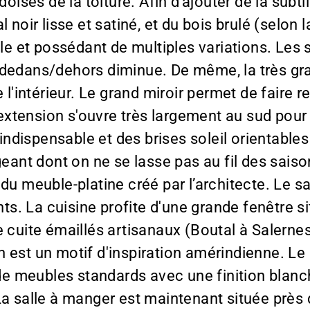
doises de la toiture. Afin d'ajouter de la subti
l noir lisse et satiné, et du bois brulé (selo
le et possédant de multiples variations. Les s
 dedans/dehors diminue. De même, la très gr
 l'intérieur. Le grand miroir permet de faire re
l'extension s'ouvre très largement au sud pour
t indispensable et des brises soleil orientabl
geant dont on ne se lasse pas au fil des saiso
du meuble-platine créé par l’architecte. Le s
s. La cuisine profite d'une grande fenêtre s
e cuite émaillés artisanaux (Boutal à Salerne
 est un motif d'inspiration amérindienne. Le 
meubles standards avec une finition blanche 
a salle à manger est maintenant située près d