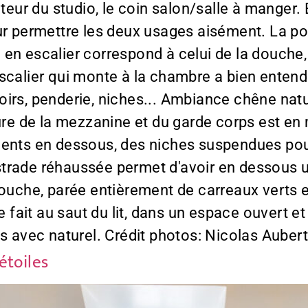
uteur du studio, le coin salon/salle à manger.
ur permettre les deux usages aisément. La por
 en escalier correspond à celui de la douche
'escalier qui monte à la chambre a bien ent
irs, penderie, niches... Ambiance chêne natur
ture de la mezzanine et du garde corps est en
ments en dessous, des niches suspendues pour
 estrade réhaussée permet d'avoir en dessous u
ouche, parée entièrement de carreaux verts et
se fait au saut du lit, dans un espace ouvert
es avec naturel. Crédit photos: Nicolas Aube
étoiles