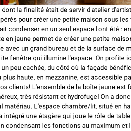
t la finalité était de servir d'atelier d'artiste
érés pour créer une petite maison sous les to
ait condenser en un seul espace l'ont été : e
te en jaune permet de créer une petite maiso
tiste avec un grand bureau et de la surface de
tite fenêtre qui illumine l'espace. On profite 
ée, un peu cachée, du côté où la façade bénéf
la plus haute, en mezzanine, est accessible p
nos clients! L'ensemble de la boîte jaune es
reux, très résistant et hydrofuge! On a donc p
l matériau. L'espace chambre/lit, situé en h
a intégré une étagère qui joue le rôle de tabl
 en condensant les fonctions au maximum et l